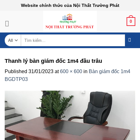
Skip
Website chính thức của Nội Thất Trường Phát
to
content
0
Tìm
kiếm:
Thanh lý bàn giám đốc 1m4 đầu trâu
Published
31/01/2023
at
600 × 600
in
Bàn giám đốc 1m4
BGDTP03