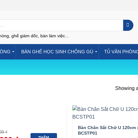
hòng, ghế giám dốc, bàn làm việc...
HÒNG
BÀN GHẾ HỌC SINH CHỐNG GÙ
TỦ VĂN PHÒN
Showing al
-39%
Bàn Chân Sắt Chữ U 120cm 
000
₫
BCSTP01
Giá
THÊM