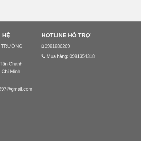
N HỆ
HOTLINE HỖ TRỢ
N TRƯỜNG
0981886269
Mua hàng:
0981354318
 Tân Chánh
ồ Chí Minh
997@gmail.com