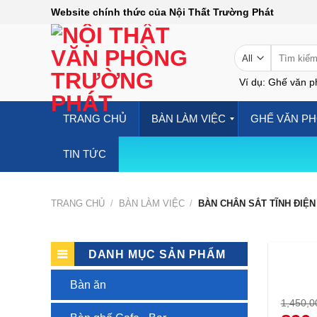
Skip
Website chính thức của Nội Thất Trường Phát
to
content
Tìm
kiếm:
Ví dụ: Ghế văn p
TRANG CHỦ
BÀN LÀM VIỆC
GHẾ VĂN P
TIN TỨC
TRANG CHỦ
/
BÀN LÀM VIỆC
/
BÀN CHÂN SẮT TĨNH ĐIỆN
DANH MỤC SẢN PHẨM
Bàn ăn
1,450,
Giá