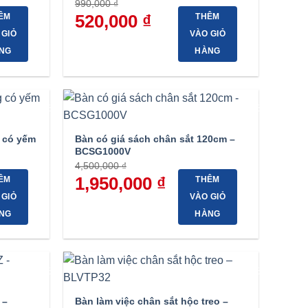
990,000
₫
Giá
520,000
₫
Giá
ÊM
THÊM
gốc
hiện
 GIỎ
VÀO GIỎ
là:
tại
990,000 ₫.
là:
NG
HÀNG
520,000 ₫.
-40%
-57%
 có yếm
Bàn có giá sách chân sắt 120cm –
BCSG1000V
4,500,000
₫
Giá
1,950,000
₫
Giá
ÊM
THÊM
gốc
hiện
 GIỎ
VÀO GIỎ
là:
tại
4,500,000 ₫.
là:
NG
HÀNG
1,950,000 ₫.
-37%
-57%
 –
Bàn làm việc chân sắt hộc treo –