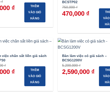
0
₫
BCSTP02
,000
₫
Giá
THÊM
750,000
₫
hiện
Giá
470,000
₫
Giá
TH
VÀO GIỎ
tại
gốc
hiện
 ₫.
là:
VÀO
là:
tại
HÀNG
470,000 ₫.
750,000 ₫.
là:
HÀ
470,000 ₫.
-50%
 việc chân sắt liền giá sách
Bàn làm việc có giá sách –
P30
BCSG1200V
000
₫
5,200,000
₫
,000
₫
Giá
Giá
2,590,000
₫
Giá
THÊM
TH
hiện
gốc
hiện
VÀO GIỎ
VÀO
tại
là:
tại
00 ₫.
là:
5,200,000 ₫.
là:
HÀNG
HÀ
900,000 ₫.
2,590,000