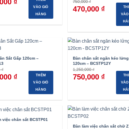
,000
₫
750,000
₫
hiện
Giá
470,000
₫
Giá
VÀO GIỎ
TH
tại
gốc
hiện
00 ₫.
là:
HÀNG
VÀO
là:
tại
890,000 ₫.
750,000 ₫.
là:
HÀ
470,000 ₫.
-46%
ân Sắt Gấp 120cm –
Bàn chân sắt ngăn kéo lửng
13
120cm – BCSTP12Y
0
₫
1,250,000
₫
,000
₫
Giá
Giá
750,000
₫
Giá
THÊM
TH
hiện
gốc
hiện
VÀO GIỎ
VÀO
tại
là:
tại
 ₫.
là:
1,250,000 ₫.
là:
HÀNG
HÀ
500,000 ₫.
750,000 ₫.
-37%
m việc chân sắt BCSTP01
Bàn làm việc chân sắt chữ Z