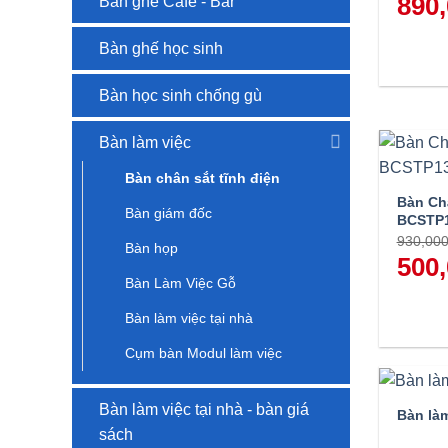
890
Bàn ghế Cafe - Bar
gốc
là:
1,450,0
Bàn ghế học sinh
Bàn học sinh chống gù
Bàn làm việc
Bàn chân sắt tĩnh điện
Bàn Ch
Bàn giám đốc
BCSTP
930,00
Bàn họp
Giá
500
gốc
Bàn Làm Việc Gỗ
là:
930,000
Bàn làm việc tại nhà
Cụm bàn Modul làm việc
Bàn làm việc tại nhà - bàn giá
Bàn là
sách