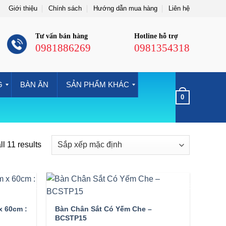
Giới thiệu
Chính sách
Hướng dẫn mua hàng
Liên hệ
Tư vấn bán hàng
Hotline hỗ trợ
0981886269
0981354318
G
BÀN ĂN
SẢN PHẨM KHÁC
0
l 11 results
-37%
-47%
x 60cm :
Bàn Chân Sắt Có Yếm Che –
BCSTP15