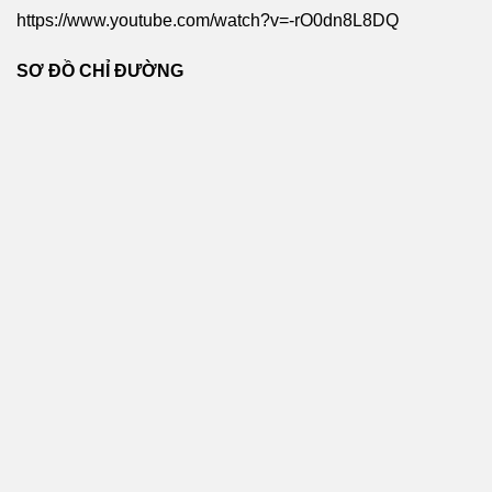
https://www.youtube.com/watch?v=-rO0dn8L8DQ
SƠ ĐỒ CHỈ ĐƯỜNG