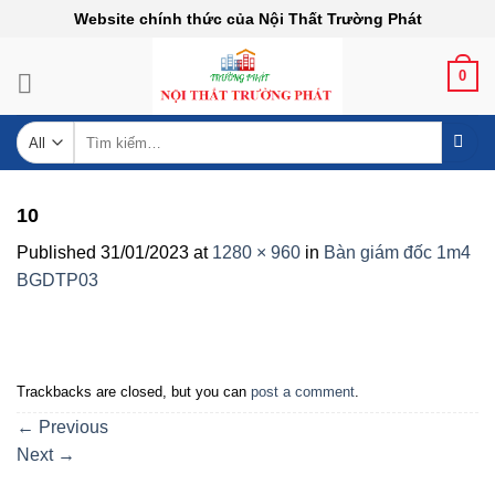
Skip
Website chính thức của Nội Thất Trường Phát
to
content
0
Tìm
kiếm:
10
Published
31/01/2023
at
1280 × 960
in
Bàn giám đốc 1m4
BGDTP03
Trackbacks are closed, but you can
post a comment
.
←
Previous
Next
→