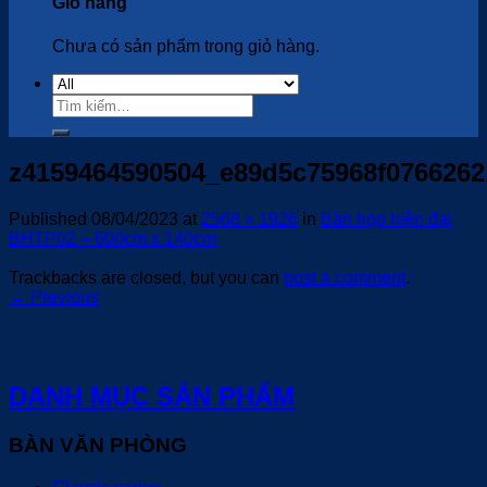
Giỏ hàng
Chưa có sản phẩm trong giỏ hàng.
Tìm
kiếm:
z4159464590504_e89d5c75968f0766262
Published
08/04/2023
at
2568 × 1926
in
Bàn họp hiện đại
BHTP02 – 600cm x 140cm
Trackbacks are closed, but you can
post a comment
.
←
Previous
DANH MỤC SẢN PHẨM
BÀN VĂN PHÒNG