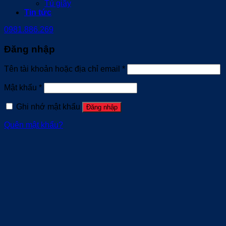
Tủ giầy
Tin tức
0981.886.269
Đăng nhập
Tên tài khoản hoặc địa chỉ email
*
Mật khẩu
*
Ghi nhớ mật khẩu
Đăng nhập
Quên mật khẩu?