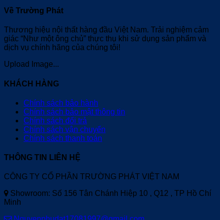
Về Trường Phát
Thương hiệu nội thất hàng đầu Việt Nam. Trải nghiệm cảm
giác “Như một ông chủ” thực thụ khi sử dụng sản phẩm và
dịch vụ chính hãng của chúng tôi!
Upload Image...
KHÁCH HÀNG
Chính sách bảo hành
Chính sách bảo mật thông tin
Chính sách đổi trả
Chính sách vận chuyển
Chính sách thanh toán
THÔNG TIN LIÊN HỆ
CÔNG TY CỔ PHẦN TRƯỜNG PHÁT VIỆT NAM
Showroom: Số 156 Tân Chánh Hiệp 10 , Q12 , TP Hồ Chí
Minh
Nguyenphudat17081997@gmail.com