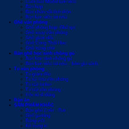
Cụm bàn Modul làm việc
Bàn họp
Bàn chân sắt tĩnh điện
Bàn làm việc tại nhà
Ghế văn phòng
Ghế phòng họp- Ghế quì
Ghế xoay văn phòng
Ghế giám đốc
Ghế Công Thái Học
Ghế băng chờ
Bàn ghế học sinh chống gù
Bàn học sinh chống gù
Bàn làm việc tại nhà – bàn giá sách
Tủ văn phòng
Tủ giám đốc
Tủ tài liệu văn phòng
Tủ sắt locker
Tủ sắt văn phòng
Hộc tủ di động
Bàn ăn
SẢN PHẨM KHÁC
Bàn ghế Cafe – Bar
Ghế gaming
Bảng viết
Kệ trang trí