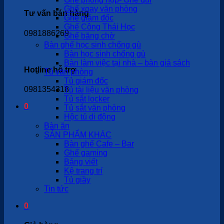
Ghế xoay văn phòng
Tư vấn bán hàng
Ghế giám đốc
Ghế Công Thái Học
0981886269
Ghế băng chờ
Bàn ghế học sinh chống gù
Bàn học sinh chống gù
Bàn làm việc tại nhà – bàn giá sách
Hotline hỗ trợ
Tủ văn phòng
Tủ giám đốc
0981354318
Tủ tài liệu văn phòng
Tủ sắt locker
0
Tủ sắt văn phòng
Hộc tủ di động
Bàn ăn
SẢN PHẨM KHÁC
Bàn ghế Cafe – Bar
Ghế gaming
Bảng viết
Kệ trang trí
Tủ giầy
Tin tức
0