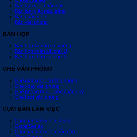
Classic series
Bàn làm việc chân sắt
Bàn làm việc màu trắng
Bàn nhân viên
Bàn văn phòng
BÀN HỌP
Bàn họp 4 chân sắt vuông
Bàn họp chân sắt chữ U
Bàn họp chân sắt chữ X
GHẾ VĂN PHÒNG
Ghế giám đốc, trưởng phòng
Ghế xoay văn phòng
Ghế phòng họp – Ghế chân quỳ
Ghế lưới văn phòng
CỤM BÀN LÀM VIỆC
Cụm bàn làm việc Classic
Oscar Series
Cụm bàn làm việc chân côn