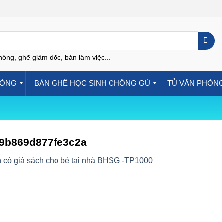
hòng, ghế giám dốc, bàn làm việc...
HÒNG
BÀN GHẾ HỌC SINH CHỐNG GÙ
TỦ VĂN PHÒN
9b869d877fe3c2a
 có giá sách cho bé tại nhà BHSG -TP1000