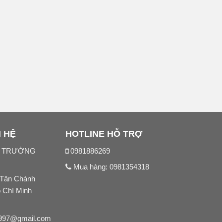
N HỆ
HOTLINE HỖ TRỢ
N TRƯỜNG
0981886269
Mua hàng:
0981354318
 Tân Chánh
ồ Chí Minh
997@gmail.com