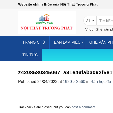
Skip
Website chính thức của Nội Thất Trường Phát
to
content
Tìm
kiếm:
Ví dụ: Ghế văn p
TRANG CHỦ
BÀN LÀM VIỆC
GHẾ VĂN P
TIN TỨC
z4208580345067_a31e46fab3092f5e1
Published
24/04/2023
at
1920 × 2560
in
Bàn học đơn
Trackbacks are closed, but you can
post a comment
.