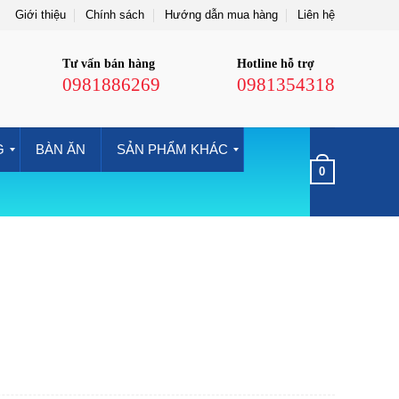
Giới thiệu
Chính sách
Hướng dẫn mua hàng
Liên hệ
Tư vấn bán hàng
Hotline hỗ trợ
0981886269
0981354318
G
BÀN ĂN
SẢN PHẨM KHÁC
0