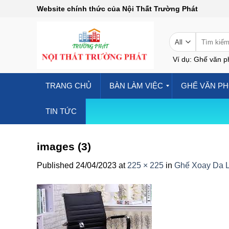
Skip
Website chính thức của Nội Thất Trường Phát
to
content
Tìm
kiếm:
Ví dụ: Ghế văn p
TRANG CHỦ
BÀN LÀM VIỆC
GHẾ VĂN P
TIN TỨC
images (3)
Published
24/04/2023
at
225 × 225
in
Ghế Xoay Da 