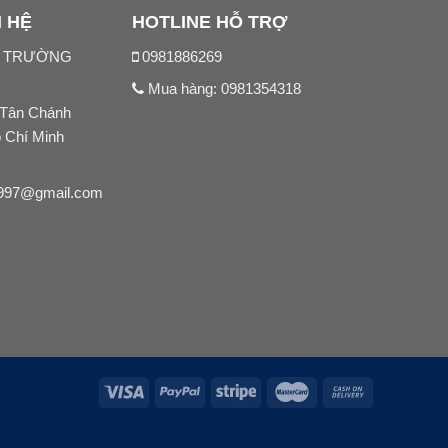
N HỆ
HOTLINE HỖ TRỢ
N TRƯỜNG
0981886269
Mua hàng:
0981354318
 Tân Chánh
ồ Chí Minh
997@gmail.com