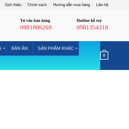
Giới thiệu
Chính sách
Hướng dẫn mua hàng
Liên hệ
Tư vấn bán hàng
Hotline hỗ trợ
0981886269
0981354318
G
BÀN ĂN
SẢN PHẨM KHÁC
0