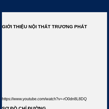
GIỚI THIỆU NỘI THẤT TRƯƠNG PHÁT
https://www.youtube.com/watch?v=-rO0dn8L8DQ
SƠ ĐỒ CHỈ ĐƯỜNG