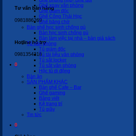
Ghế xoay văn phòng
Tư vấn bán hàng
Ghế giám đốc
Ghế Công Thái Học
0981886269
Ghế băng chờ
Bàn ghế học sinh chống gù
Bàn học sinh chống gù
Bàn làm việc tại nhà – bàn giá sách
Hotline hỗ trợ
Tủ văn phòng
Tủ giám đốc
0981354318
Tủ tài liệu văn phòng
Tủ sắt locker
0
Tủ sắt văn phòng
Hộc tủ di động
Bàn ăn
SẢN PHẨM KHÁC
Bàn ghế Cafe – Bar
Ghế gaming
Bảng viết
Kệ trang trí
Tủ giầy
Tin tức
0