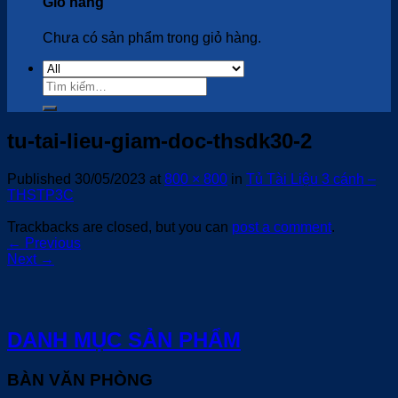
Giỏ hàng
Chưa có sản phẩm trong giỏ hàng.
Tìm
kiếm:
tu-tai-lieu-giam-doc-thsdk30-2
Published
30/05/2023
at
800 × 800
in
Tủ Tài Liệu 3 cánh –
THSTP3C
Trackbacks are closed, but you can
post a comment
.
←
Previous
Next
→
DANH MỤC SẢN PHẨM
BÀN VĂN PHÒNG