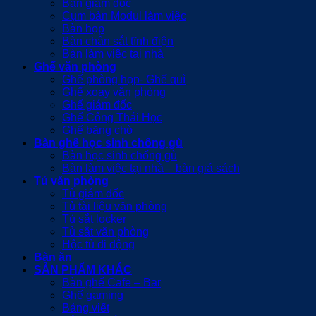
Bàn giám đốc
Cụm bàn Modul làm việc
Bàn họp
Bàn chân sắt tĩnh điện
Bàn làm việc tại nhà
Ghế văn phòng
Ghế phòng họp- Ghế quì
Ghế xoay văn phòng
Ghế giám đốc
Ghế Công Thái Học
Ghế băng chờ
Bàn ghế học sinh chống gù
Bàn học sinh chống gù
Bàn làm việc tại nhà – bàn giá sách
Tủ văn phòng
Tủ giám đốc
Tủ tài liệu văn phòng
Tủ sắt locker
Tủ sắt văn phòng
Hộc tủ di động
Bàn ăn
SẢN PHẨM KHÁC
Bàn ghế Cafe – Bar
Ghế gaming
Bảng viết