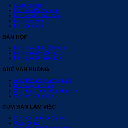
Classic series
Bàn làm việc chân sắt
Bàn làm việc màu trắng
Bàn nhân viên
Bàn văn phòng
BÀN HỌP
Bàn họp 4 chân sắt vuông
Bàn họp chân sắt chữ U
Bàn họp chân sắt chữ X
GHẾ VĂN PHÒNG
Ghế giám đốc, trưởng phòng
Ghế xoay văn phòng
Ghế phòng họp – Ghế chân quỳ
Ghế lưới văn phòng
CỤM BÀN LÀM VIỆC
Cụm bàn làm việc Classic
Oscar Series