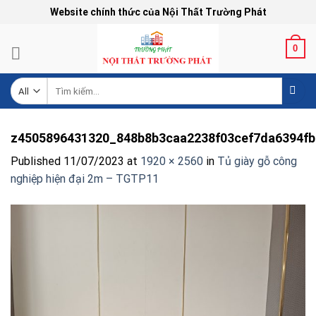
Skip
Website chính thức của Nội Thất Trường Phát
to
content
0
Tìm
kiếm:
z4505896431320_848b8b3caa2238f03cef7da6394fb
Published
11/07/2023
at
1920 × 2560
in
Tủ giày gỗ công
nghiệp hiện đại 2m – TGTP11