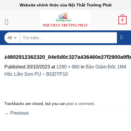
Skip
Website chính thức của Nội Thất Trường Phát
to
content
0
Tìm
kiếm:
z4802912362320_04e5d0c327a436460e27f2900a9fb
Published
20/10/2023
at
1280 × 960
in
Bàn Giám Đốc 1M4
Hộc Liền Sơn PU – BGDTP10
Trackbacks are closed, but you can
post a comment
.
←
Previous