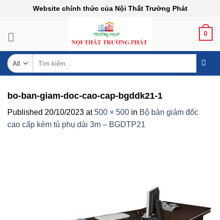
Skip
Website chính thức của Nội Thất Trường Phát
to
content
0
Tìm
kiếm:
bo-ban-giam-doc-cao-cap-bgddk21-1
Published
20/10/2023
at
500 × 500
in
Bộ bàn giám đốc
cao cấp kèm tủ phụ dài 3m – BGDTP21