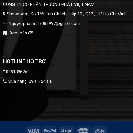
CÔNG TY CỔ PHẦN TRƯỜNG PHÁT VIỆT NAM
Showroom: Số 156 Tân Chánh Hiệp 10 , Q12 , TP Hồ Chí Minh
Nguyenphudat17081997@gmail.com
Xem bản đồ
HOTLINE HỖ TRỢ
0981886269
Mua hàng:
0981354318