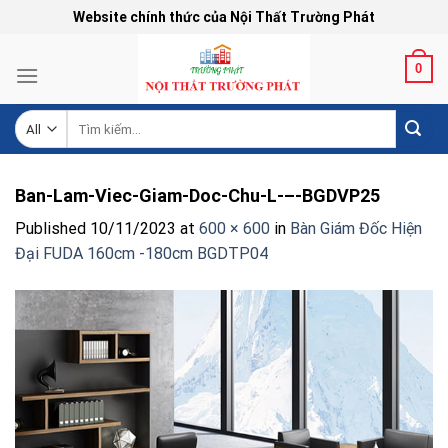
Skip
Website chính thức của Nội Thất Trường Phát
to
content
0
Tìm
kiếm:
Ban-Lam-Viec-Giam-Doc-Chu-L-–-BGDVP25
Published
10/11/2023
at
600 × 600
in
Bàn Giám Đốc Hiện
Đại FUDA 160cm -180cm BGDTP04