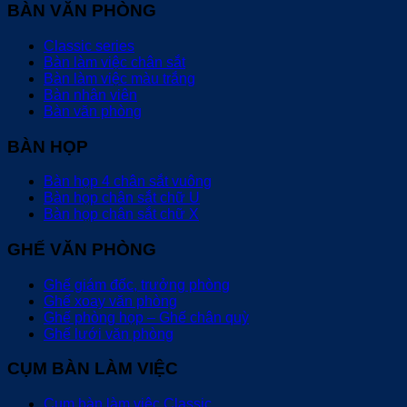
BÀN VĂN PHÒNG
Classic series
Bàn làm việc chân sắt
Bàn làm việc màu trắng
Bàn nhân viên
Bàn văn phòng
BÀN HỌP
Bàn họp 4 chân sắt vuông
Bàn họp chân sắt chữ U
Bàn họp chân sắt chữ X
GHẾ VĂN PHÒNG
Ghế giám đốc, trưởng phòng
Ghế xoay văn phòng
Ghế phòng họp – Ghế chân quỳ
Ghế lưới văn phòng
CỤM BÀN LÀM VIỆC
Cụm bàn làm việc Classic