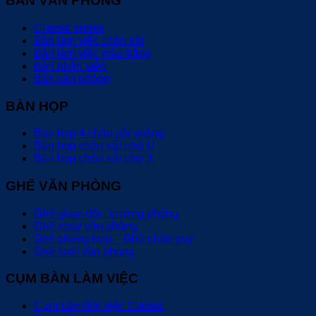
BÀN VĂN PHÒNG
Classic series
Bàn làm việc chân sắt
Bàn làm việc màu trắng
Bàn nhân viên
Bàn văn phòng
BÀN HỌP
Bàn họp 4 chân sắt vuông
Bàn họp chân sắt chữ U
Bàn họp chân sắt chữ X
GHẾ VĂN PHÒNG
Ghế giám đốc, trưởng phòng
Ghế xoay văn phòng
Ghế phòng họp – Ghế chân quỳ
Ghế lưới văn phòng
CỤM BÀN LÀM VIỆC
Cụm bàn làm việc Classic