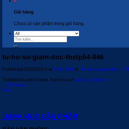
0
Giỏ hàng
Chưa có sản phẩm trong giỏ hàng.
Tìm
kiếm:
tu-ho-so-giam-doc-thstp54-846
Published
03/10/2024
at
510 × 510
in
Tủ hồ sơ giám đốc – 
Trackbacks are closed, but you can
post a comment
.
←
Previous
Next
→
DANH MỤC SẢN PHẨM