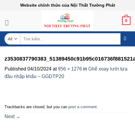
Skip
Website chính thức của Nội Thất Trường Phát
to
content
0
Tìm
kiếm:
z3530837790383_51389450c91b95c016736f881521
Published
04/10/2024
at
956 × 1276
in
Ghế xoay lưới tựa
đầu nhập khẩu – GGDTP20
Trackbacks are closed, but you can
post a comment
.
Next
→