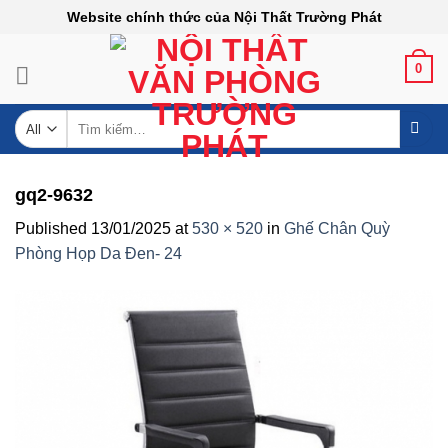
Skip
Website chính thức của Nội Thất Trường Phát
to
content
0
Tìm
kiếm:
gq2-9632
Published
13/01/2025
at
530 × 520
in
Ghế Chân Quỳ
Phòng Họp Da Đen- 24