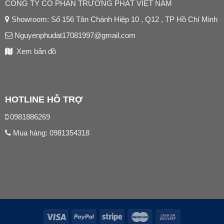
CÔNG TY CỔ PHẦN TRƯỜNG PHÁT VIỆT NAM
Showroom: Số 156 Tân Chánh Hiệp 10 , Q12 , TP Hồ Chí Minh
Nguyenphudat17081997@gmail.com
Xem bản đồ
HOTLINE HỖ TRỢ
0981886269
Mua hàng:
0981354318