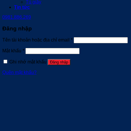
Tủ giầy
Tin tức
0981.886.269
Đăng nhập
Tên tài khoản hoặc địa chỉ email
*
Mật khẩu
*
Ghi nhớ mật khẩu
Đăng nhập
Quên mật khẩu?