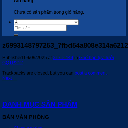
Giỏ hàng
Chưa có sản phẩm trong giỏ hàng.
Tìm
kiếm:
z6993148797253_7fbd54a808e314a6212
Published
09/09/2025
at
317 × 449
in
Ghế họp tựa lưới
GQTP212
Trackbacks are closed, but you can
post a comment
.
Next
→
DANH MỤC SẢN PHẨM
BÀN VĂN PHÒNG