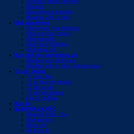
Cụm bàn Modul làm việc
Bàn họp
Bàn chân sắt tĩnh điện
Bàn làm việc tại nhà
Ghế văn phòng
Ghế phòng họp- Ghế quì
Ghế xoay văn phòng
Ghế giám đốc
Ghế Công Thái Học
Ghế băng chờ
Bàn ghế học sinh chống gù
Bàn học sinh chống gù
Bàn làm việc tại nhà – bàn giá sách
Tủ văn phòng
Tủ giám đốc
Tủ tài liệu văn phòng
Tủ sắt locker
Tủ sắt văn phòng
Hộc tủ di động
Bàn ăn
SẢN PHẨM KHÁC
Bàn ghế Cafe – Bar
Ghế gaming
Bảng viết
Kệ trang trí