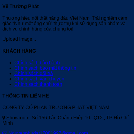
Về Trường Phát
Thương hiệu nội thất hàng đầu Việt Nam. Trải nghiệm cảm
giác “Như một ông chủ” thực thụ khi sử dụng sản phẩm và
dịch vụ chính hãng của chúng tôi!
Upload Image...
KHÁCH HÀNG
Chính sách bảo hành
Chính sách bảo mật thông tin
Chính sách đổi trả
Chính sách vận chuyển
Chính sách thanh toán
THÔNG TIN LIÊN HỆ
CÔNG TY CỔ PHẦN TRƯỜNG PHÁT VIỆT NAM
Showroom: Số 156 Tân Chánh Hiệp 10 , Q12 , TP Hồ Chí
Minh
Nguyenphudat17081997@gmail.com