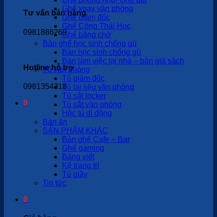
Ghế xoay văn phòng
Tư vấn bán hàng
Ghế giám đốc
Ghế Công Thái Học
0981886269
Ghế băng chờ
Bàn ghế học sinh chống gù
Bàn học sinh chống gù
Bàn làm việc tại nhà – bàn giá sách
Hotline hỗ trợ
Tủ văn phòng
Tủ giám đốc
0981354318
Tủ tài liệu văn phòng
Tủ sắt locker
0
Tủ sắt văn phòng
Hộc tủ di động
Bàn ăn
SẢN PHẨM KHÁC
Bàn ghế Cafe – Bar
Ghế gaming
Bảng viết
Kệ trang trí
Tủ giầy
Tin tức
0