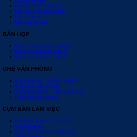
Classic series
Bàn làm việc chân sắt
Bàn làm việc màu trắng
Bàn nhân viên
Bàn văn phòng
BÀN HỌP
Bàn họp 4 chân sắt vuông
Bàn họp chân sắt chữ U
Bàn họp chân sắt chữ X
GHẾ VĂN PHÒNG
Ghế giám đốc, trưởng phòng
Ghế xoay văn phòng
Ghế phòng họp – Ghế chân quỳ
Ghế lưới văn phòng
CỤM BÀN LÀM VIỆC
Cụm bàn làm việc Classic
Oscar Series
Cụm bàn làm việc chân côn