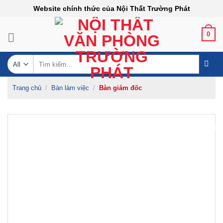
Skip
Website chính thức của Nội Thất Trường Phát
to
content
0
Tìm
kiếm:
Trang chủ
/
Bàn làm việc
/
Bàn giám đốc
-44%