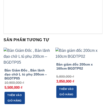
SẢN PHẨM TƯƠNG TỰ
-50%
-34%
Bàn giám đốc 200cm x
160cm BGDTP02
Bàn Giám Đốc , Bàn lãnh
đạo chữ L tủ phụ 200cm –
5,800,000
₫
BGDTP05
Giá
Giá
3,850,000
₫
10,900,000
₫
gốc
hiện
Giá
Giá
là:
tại
5,500,000
₫
THÊM VÀO
gốc
hiện
5,800,000 ₫.
là:
là:
tại
3,850,000 ₫.
GIỎ HÀNG
THÊM VÀO
10,900,000 ₫.
là:
5,500,000 ₫.
GIỎ HÀNG