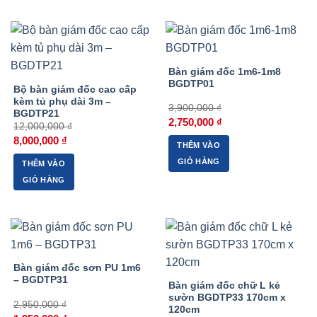
-33%
-29%
Bàn giám đốc 1m6-1m8
BGDTP01
Bộ bàn giám đốc cao cấp
kèm tủ phụ dài 3m –
3,900,000
₫
BGDTP21
Giá
Giá
2,750,000
₫
12,000,000
₫
gốc
hiện
Giá
Giá
là:
tại
8,000,000
₫
THÊM VÀO
gốc
hiện
3,900,000 ₫.
là:
là:
tại
2,750,000 ₫.
GIỎ HÀNG
THÊM VÀO
12,000,000 ₫.
là:
8,000,000 ₫.
GIỎ HÀNG
-34%
-55%
Bàn giám đốc sơn PU 1m6
– BGDTP31
Bàn giám đốc chữ L kẻ
sườn BGDTP33 170cm x
2,950,000
₫
120cm