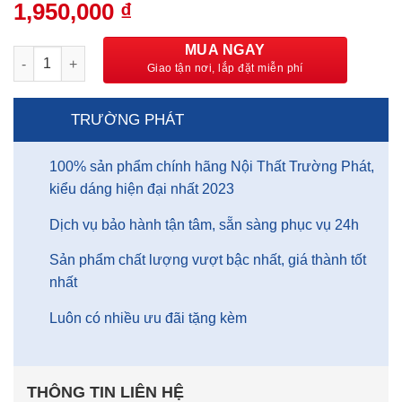
Giá
1,950,000
₫
Giá
gốc
hiện
là:
tại
MUA NGAY
Bàn giám đốc 1m6 vân đá BGDTP03-CR số lượng
3,500,000 ₫.
là:
1,950,000 ₫.
TRƯỜNG PHÁT
100% sản phẩm chính hãng Nội Thất Trường Phát,
kiểu dáng hiện đại nhất 2023
Dịch vụ bảo hành tận tâm, sẵn sàng phục vụ 24h
Sản phẩm chất lượng vượt bậc nhất, giá thành tốt
nhất
Luôn có nhiều ưu đãi tặng kèm
THÔNG TIN LIÊN HỆ