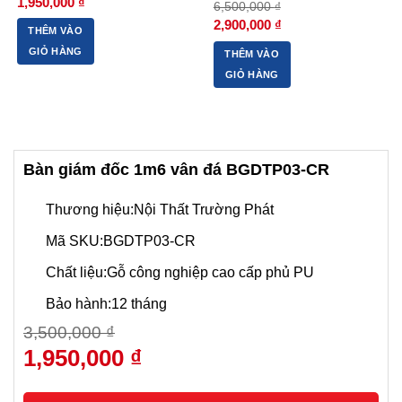
Giá
Giá
1,950,000
₫
6,500,000
₫
gốc
hiện
Giá
Giá
là:
tại
2,900,000
₫
THÊM VÀO
gốc
hiện
2,950,000 ₫.
là:
là:
tại
1,950,000 ₫.
GIỎ HÀNG
THÊM VÀO
6,500,000 ₫.
là:
2,900,000 ₫.
GIỎ HÀNG
Bàn giám đốc 1m6 vân đá BGDTP03-CR
Thương hiệu:Nội Thất Trường Phát
Mã SKU:BGDTP03-CR
Chất liệu:Gỗ công nghiệp cao cấp phủ PU
Bảo hành:12 tháng
3,500,000
₫
Giá
1,950,000
₫
Giá
gốc
hiện
là:
tại