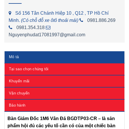
Số 156 Tân Chánh Hiệp 10 , Q12 , TP Hồ Chí
Minh.
(Có chỗ đỗ xe ôtô thoải mái)
0981.886.269
0981.354.318
Nguyenphudat17081997@gmail.com
Mô tả
Tại sao chọn chúng tôi
Khuyến mãi
Vận chuyển
Bảo hành
Bàn Giám Đốc 1M6 Vân Đá BGDTP03-CR –
là sản
phẩm hội đủ các yếu tố cần có của một chiếc bàn