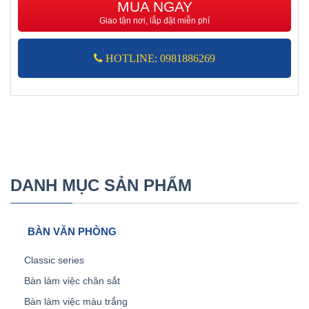
3,500,000 ₫.
là:
MUA NGAY
1,950,000 ₫.
Giao tận nơi, lắp đặt miễn phí
HOTLINE: 0981886269
DANH MỤC SẢN PHẨM
BÀN VĂN PHÒNG
Classic series
Bàn làm việc chân sắt
Bàn làm việc màu trắng