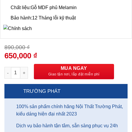
Chất liệu:Gỗ MDF phủ Melamin
Bảo hành:12 Tháng lỗi kỹ thuật
890,000
₫
Giá
650,000
₫
Giá
gốc
hiện
là:
tại
MUA NGAY
Bàn Làm Việc Không Hộc 1M2 – BLVTP05 số lượng
890,000 ₫.
là:
650,000 ₫.
TRƯỜNG PHÁT
100% sản phẩm chính hãng Nội Thất Trường Phát,
kiểu dáng hiện đại nhất 2023
Dịch vụ bảo hành tận tâm, sẵn sàng phục vụ 24h