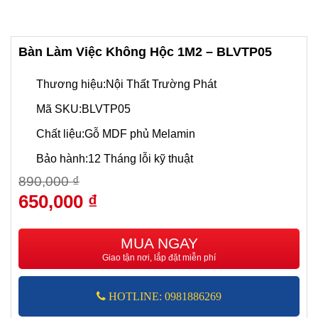
Bàn Làm Việc Không Hộc 1M2 – BLVTP05
Thương hiệu:Nội Thất Trường Phát
Mã SKU:BLVTP05
Chất liệu:Gỗ MDF phủ Melamin
Bảo hành:12 Tháng lỗi kỹ thuật
890,000
₫
Giá
650,000
₫
Giá
gốc
hiện
là:
tại
890,000 ₫.
là:
MUA NGAY
650,000 ₫.
Giao tận nơi, lắp đặt miễn phí
HOTLINE: 0981886269