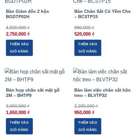
Bàn Giám đốc 2 hộc
Bàn Chân Sắt Có Yếm Che
BGDTP02H
– BCSTP15
4,500,000
₫
990,000
₫
Giá
Giá
Giá
Giá
2,750,000
₫
520,000
₫
gốc
hiện
gốc
hiện
là:
tại
là:
tại
THÊM VÀO
THÊM VÀO
4,500,000 ₫.
là:
990,000 ₫.
là:
2,750,000 ₫.
520,000 ₫.
GIỎ HÀNG
GIỎ HÀNG
-45%
-57%
Bàn họp chân sắt mặt gỗ
Bàn làm việc chân sắt hộc
2M – BHTP9
treo – BLVTP32
3,000,000
₫
2,200,000
₫
Giá
Giá
Giá
Giá
1,650,000
₫
950,000
₫
gốc
hiện
gốc
hiện
là:
tại
là:
tại
THÊM VÀO
THÊM VÀO
3,000,000 ₫.
là:
2,200,000 ₫.
là:
1,650,000 ₫.
950,000 ₫.
GIỎ HÀNG
GIỎ HÀNG