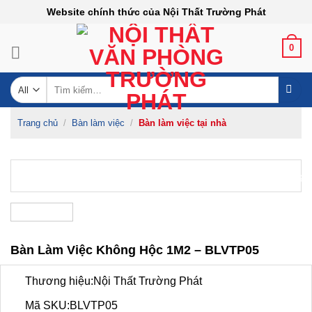
Skip
Website chính thức của Nội Thất Trường Phát
to
content
0
Tìm
kiếm:
Trang chủ
/
Bàn làm việc
/
Bàn làm việc tại nhà
-27%
Bàn Làm Việc Không Hộc 1M2 – BLVTP05
Thương hiệu:Nội Thất Trường Phát
Mã SKU:BLVTP05