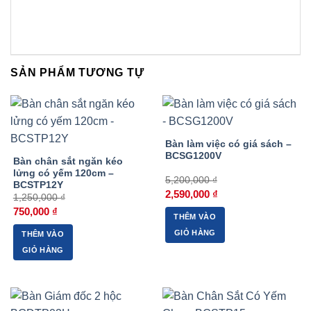
SẢN PHẨM TƯƠNG TỰ
-40%
-50%
Bàn làm việc có giá sách –
BCSG1200V
Bàn chân sắt ngăn kéo
lửng có yếm 120cm –
5,200,000
₫
BCSTP12Y
Giá
Giá
2,590,000
₫
1,250,000
₫
gốc
hiện
Giá
Giá
là:
tại
750,000
₫
THÊM VÀO
gốc
hiện
5,200,000 ₫.
là:
là:
tại
2,590,000 ₫.
GIỎ HÀNG
THÊM VÀO
1,250,000 ₫.
là:
750,000 ₫.
GIỎ HÀNG
-39%
-47%