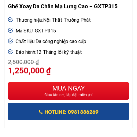
Ghế Xoay Da Chân Mạ Lưng Cao – GXTP315
Thương hiệu:Nội Thất Trường Phát
Mã SKU: GXTP315
Chất liệu:Da công nghiệp cao cấp
Bảo hành:12 Tháng lỗi kỹ thuật
2,500,000
₫
Giá
Giá
1,250,000
₫
gốc
hiện
là:
tại
2,500,000 ₫.
là:
MUA NGAY
1,250,000 ₫.
Giao tận nơi, lắp đặt miễn phí
HOTLINE: 0981886269