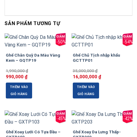
SẢN PHẨM TƯƠNG TỰ
-50%
-54%
Ghế Chân Quỳ Da Màu Vàng
Ghế Chủ Tịch nhập khẩu
Kem – GQTP19
GCTTP01
1,990,000
₫
35,000,000
₫
Giá
Giá
Giá
Giá
990,000
₫
16,000,000
₫
gốc
hiện
gốc
hiện
là:
tại
là:
tại
THÊM VÀO
THÊM VÀO
1,990,000 ₫.
là:
35,000,000 ₫.
là:
990,000 ₫.
16,000,000 ₫.
GIỎ HÀNG
GIỎ HÀNG
-45%
-42%
Ghế Xoay Lưới Có Tựa Đầu –
Ghế Xoay Da Lưng Thấp-