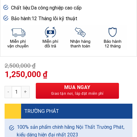
Chất liệu:Da công nghiệp cao cấp
Bảo hành:12 Tháng lỗi kỹ thuật
2,500,000
₫
Giá
Giá
1,250,000
₫
gốc
hiện
là:
tại
MUA NGAY
Ghế Xoay Da Chân Mạ Lưng Cao – GXTP315 số lượng
2,500,000 ₫.
là:
1,250,000 ₫.
TRƯỜNG PHÁT
100% sản phẩm chính hãng Nội Thất Trường Phát,
kiểu dáng hiện đại nhất 2023