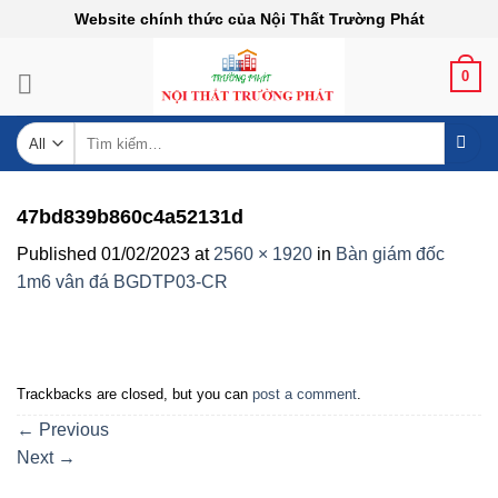
Skip
Website chính thức của Nội Thất Trường Phát
to
content
0
Tìm
kiếm:
47bd839b860c4a52131d
Published
01/02/2023
at
2560 × 1920
in
Bàn giám đốc
1m6 vân đá BGDTP03-CR
Trackbacks are closed, but you can
post a comment
.
←
Previous
Next
→