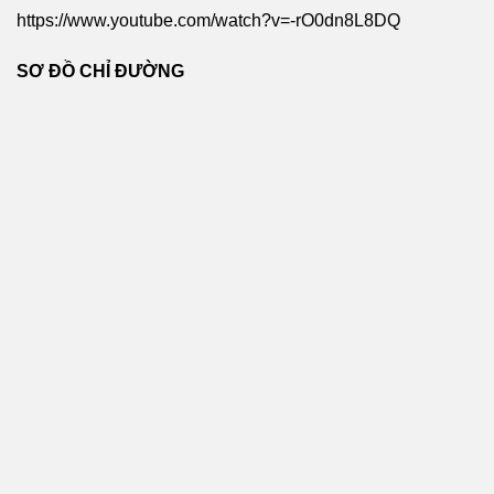
https://www.youtube.com/watch?v=-rO0dn8L8DQ
SƠ ĐỒ CHỈ ĐƯỜNG